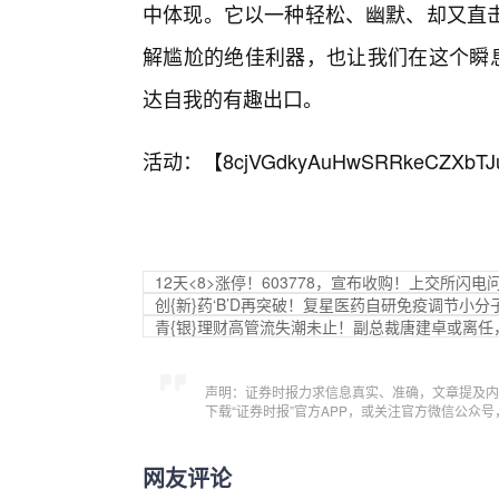
中体现。它以一种轻松、幽默、却又直
解尴尬的绝佳利器，也让我们在这个瞬息
达自我的有趣出口。
活动：【
8cjVGdkyAuHwSRRkeCZXbTJ
12天<8>涨停！603778，宣布收购！上交所闪电
创{新}药‘B’D再突破！复星医药自研免疫调节小
青{银}理财高管流失潮未止！副总裁唐建卓或离任
声明：证券时报力求信息真实、准确，文章提及内
下载“证券时报”官方APP，或关注官方微信公众
网友评论