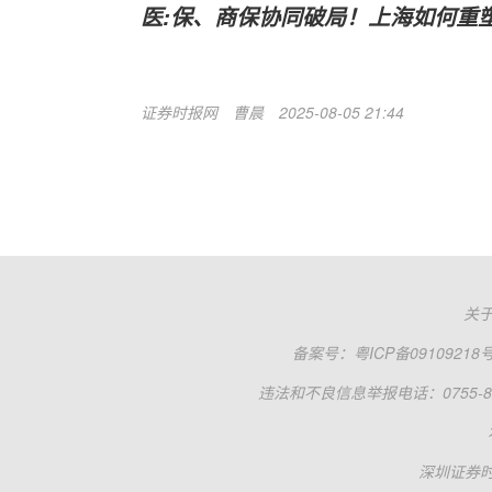
医:保、商保协同破局！上海如何重
证券时报网
曹晨
2025-08-05 21:44
关
备案号：
粤ICP备09109218
违法和不良信息举报电话：0755-83
深圳证券