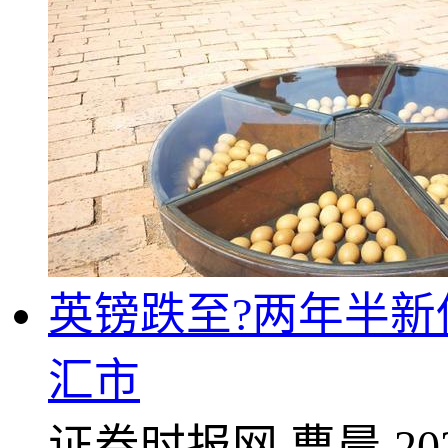
英镑跌至?两年半新
汇市
证券时报网
曹晨
20