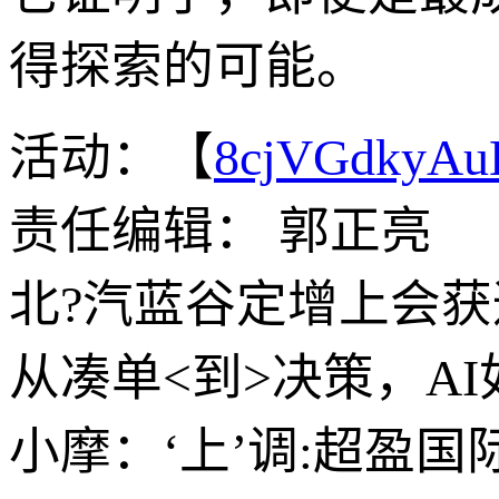
得探索的可能。
活动：【
8cjVGdkyA
责任编辑： 郭正亮
北?汽蓝谷定增上会获
从凑单<到>决策，A
小摩：‘上’调:超盈国