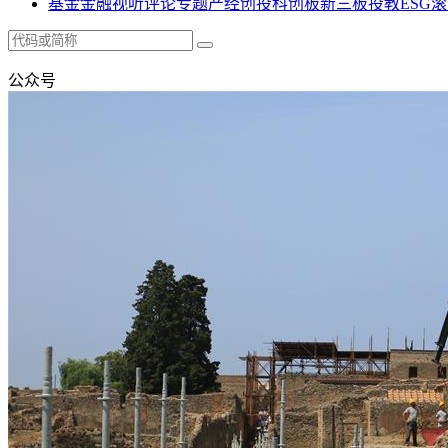
基金
金融
视听
评论
专题
产经
创投
科创板
新三板
投教
ESG
滚
公众号