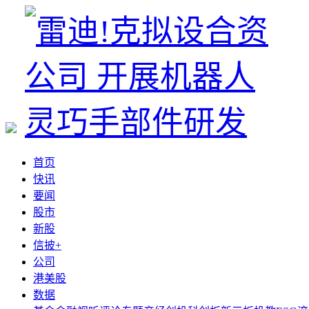
首页
快讯
要闻
股市
新股
信披+
公司
港美股
数据