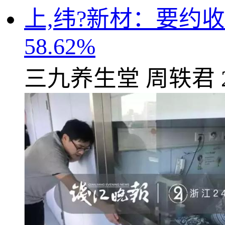
上,纬?新材：要约
58.62%
三九养生堂
周轶君